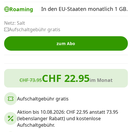
Alle Mobile-Vergleiche
In den EU-Staaten monatlich 1 GB.
Roaming
Netz: Salt
Internet, TV, Telefon
Aufschaltgebühr gratis
zum Abo
Kombi-Angebote
Aktionen
CHF 22.95
CHF 73.95
im Monat
News
Aufschaltgebühr gratis
Forum
Aktion bis 10.08.2026: CHF 22.95 anstatt 73.95
(lebenslanger Rabatt) und kostenlose
Aufschaltgebühr.
Über uns