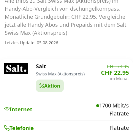
Alle Infos zu Salt Swiss Max (Aktionspreis) im
Abos für Tablets, Hotspots und Smart
Watches
Handy-Abo-Vergleich von dschungelkompass.
Monatliche Grundgebühr: CHF 22.95. Vergleiche
Tarifrechner Handy-Abo
jetzt alle Handy Abos und Prepaids mit dem Salt
Der gute alte Tarifrechner im neuen Design
Swiss Max (Aktionspreis)
Letztes Update: 05.08.2026
Infos
Alle Anbieter
Salt
CHF 73.95
CHF 22.95
Swiss Max (Aktionspreis)
Mobilfunknetz Schweiz
im Monat
Aktion
Roaming-Tarife abfragen
Handy-Abo-Aktionen
1700 Mbit/s
Internet
Flatrate
Handy-Abo kündigen oder
wechseln
Flatrate
Telefonie