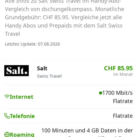
Alle Infos zu Salt Swiss Travel im Handy-Abo-
Abos für Tablets, Hotspots und Smart
Watches
Vergleich von dschungelkompass. Monatliche
Grundgebühr: CHF 85.95. Vergleiche jetzt alle
Tarifrechner Handy-Abo
Handy Abos und Prepaids mit dem Salt Swiss
Der gute alte Tarifrechner im neuen Design
Travel
Letztes Update: 07.08.2026
Infos
Alle Anbieter
CHF 85.95
Salt
im Monat
Swiss Travel
Mobilfunknetz Schweiz
1700 Mbit/s
Roaming-Tarife abfragen
Internet
Flatrate
Handy-Abo-Aktionen
Flatrate
Telefonie
Handy-Abo kündigen oder
wechseln
100 Minuten und 4 GB Daten in der
Roaming