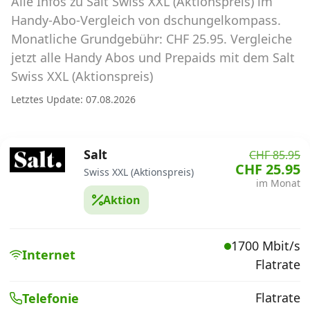
Alle Infos zu Salt Swiss XXL (Aktionspreis) im
Abos für Tablets, Hotspots und Smart
Watches
Handy-Abo-Vergleich von dschungelkompass.
Monatliche Grundgebühr: CHF 25.95. Vergleiche
Tarifrechner Handy-Abo
jetzt alle Handy Abos und Prepaids mit dem Salt
Der gute alte Tarifrechner im neuen Design
Swiss XXL (Aktionspreis)
Letztes Update: 07.08.2026
Infos
Alle Anbieter
Salt
CHF 85.95
CHF 25.95
Swiss XXL (Aktionspreis)
Mobilfunknetz Schweiz
im Monat
Aktion
Roaming-Tarife abfragen
Handy-Abo-Aktionen
1700 Mbit/s
Internet
Flatrate
Handy-Abo kündigen oder
wechseln
Flatrate
Telefonie