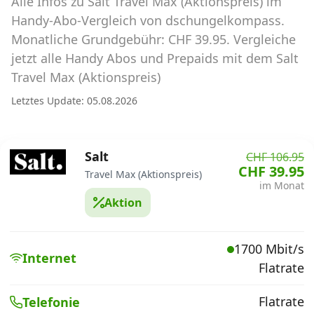
Alle Infos zu Salt Travel Max (Aktionspreis) im
Abos für Tablets, Hotspots und Smart
Watches
Handy-Abo-Vergleich von dschungelkompass.
Monatliche Grundgebühr: CHF 39.95. Vergleiche
Tarifrechner Handy-Abo
jetzt alle Handy Abos und Prepaids mit dem Salt
Der gute alte Tarifrechner im neuen Design
Travel Max (Aktionspreis)
Letztes Update: 05.08.2026
Infos
Alle Anbieter
Salt
CHF 106.95
CHF 39.95
Travel Max (Aktionspreis)
Mobilfunknetz Schweiz
im Monat
Aktion
Roaming-Tarife abfragen
Handy-Abo-Aktionen
1700 Mbit/s
Internet
Flatrate
Handy-Abo kündigen oder
wechseln
Flatrate
Telefonie