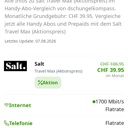
Alle Infos zu Salt Travel Max (Aktionspreis) im
Abos für Tablets, Hotspots und Smart
Watches
Handy-Abo-Vergleich von dschungelkompass.
Monatliche Grundgebühr: CHF 39.95. Vergleiche
Tarifrechner Handy-Abo
jetzt alle Handy Abos und Prepaids mit dem Salt
Der gute alte Tarifrechner im neuen Design
Travel Max (Aktionspreis)
Letztes Update: 07.08.2026
Infos
Alle Anbieter
Salt
CHF 106.95
CHF 39.95
Travel Max (Aktionspreis)
Mobilfunknetz Schweiz
im Monat
Aktion
Roaming-Tarife abfragen
Handy-Abo-Aktionen
1700 Mbit/s
Internet
Flatrate
Handy-Abo kündigen oder
wechseln
Flatrate
Telefonie