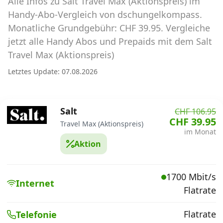
Alle Infos zu Salt Travel Max (Aktionspreis) im
Abos für Tablets, Hotspots und Smart
Watches
Handy-Abo-Vergleich von dschungelkompass.
Monatliche Grundgebühr: CHF 39.95. Vergleiche
Tarifrechner Handy-Abo
jetzt alle Handy Abos und Prepaids mit dem Salt
Der gute alte Tarifrechner im neuen Design
Travel Max (Aktionspreis)
Letztes Update: 07.08.2026
Infos
Alle Anbieter
Salt
CHF 106.95
CHF 39.95
Travel Max (Aktionspreis)
Mobilfunknetz Schweiz
im Monat
Aktion
Roaming-Tarife abfragen
Handy-Abo-Aktionen
1700 Mbit/s
Internet
Flatrate
Handy-Abo kündigen oder
wechseln
Flatrate
Telefonie