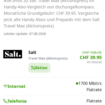
Alle Infos zu Salt Travel Max (Aktionspreis) im
Abos für Tablets, Hotspots und Smart
Watches
Handy-Abo-Vergleich von dschungelkompass.
Monatliche Grundgebühr: CHF 39.95. Vergleiche
Tarifrechner Handy-Abo
jetzt alle Handy Abos und Prepaids mit dem Salt
Der gute alte Tarifrechner im neuen Design
Travel Max (Aktionspreis)
Letztes Update: 07.08.2026
Infos
Alle Anbieter
Salt
CHF 106.95
CHF 39.95
Travel Max (Aktionspreis)
Mobilfunknetz Schweiz
im Monat
Aktion
Roaming-Tarife abfragen
Handy-Abo-Aktionen
1700 Mbit/s
Internet
Flatrate
Handy-Abo kündigen oder
wechseln
Flatrate
Telefonie