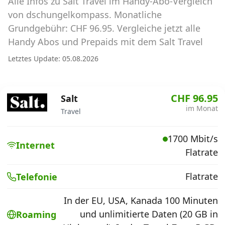
Alle Infos zu Salt Travel im Handy-Abo-Vergleich
Abos für Tablets, Hotspots und Smart
Watches
von dschungelkompass. Monatliche
Grundgebühr: CHF 96.95. Vergleiche jetzt alle
Tarifrechner Handy-Abo
Handy Abos und Prepaids mit dem Salt Travel
Der gute alte Tarifrechner im neuen Design
Letztes Update: 05.08.2026
Infos
CHF 96.95
Salt
Alle Anbieter
im Monat
Travel
Mobilfunknetz Schweiz
1700 Mbit/s
Internet
Flatrate
Roaming-Tarife abfragen
Handy-Abo-Aktionen
Flatrate
Telefonie
Handy-Abo kündigen oder
In der EU, USA, Kanada 100 Minuten
wechseln
und unlimitierte Daten (20 GB in
Roaming