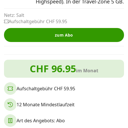
Highspeed). In der Travel-Zone 5 GB.
Alle Mobile-Vergleiche
Netz: Salt
Aufschaltgebühr CHF 59.95
Internet, TV, Telefon
zum Abo
Kombi-Angebote
CHF 96.95
Aktionen
im Monat
News
Aufschaltgebühr CHF 59.95
Forum
12 Monate Mindestlaufzeit
Art des Angebots: Abo
Über uns