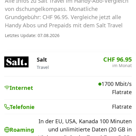
Alle Infos zu Salt Travel im Handy-Abo-Vergleich
Abos für Tablets, Hotspots und Smart
Watches
von dschungelkompass. Monatliche
Grundgebühr: CHF 96.95. Vergleiche jetzt alle
Tarifrechner Handy-Abo
Handy Abos und Prepaids mit dem Salt Travel
Der gute alte Tarifrechner im neuen Design
Letztes Update: 07.08.2026
Infos
CHF 96.95
Salt
Alle Anbieter
im Monat
Travel
Mobilfunknetz Schweiz
1700 Mbit/s
Internet
Flatrate
Roaming-Tarife abfragen
Handy-Abo-Aktionen
Flatrate
Telefonie
Handy-Abo kündigen oder
In der EU, USA, Kanada 100 Minuten
wechseln
und unlimitierte Daten (20 GB in
Roaming