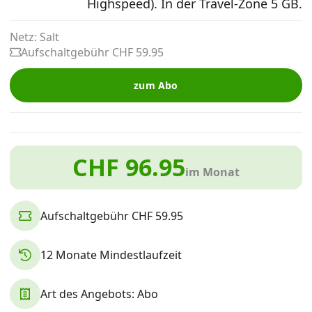
Highspeed). In der Travel-Zone 5 GB.
Alle Mobile-Vergleiche
Netz: Salt
Aufschaltgebühr CHF 59.95
Internet, TV, Telefon
zum Abo
Kombi-Angebote
CHF 96.95
Aktionen
im Monat
News
Aufschaltgebühr CHF 59.95
Forum
12 Monate Mindestlaufzeit
Art des Angebots: Abo
Über uns