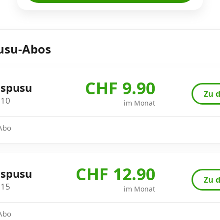
usu-Abos
CHF 9.90
spusu
Zu d
10
im Monat
 Abo
CHF 12.90
spusu
Zu d
15
im Monat
 Abo