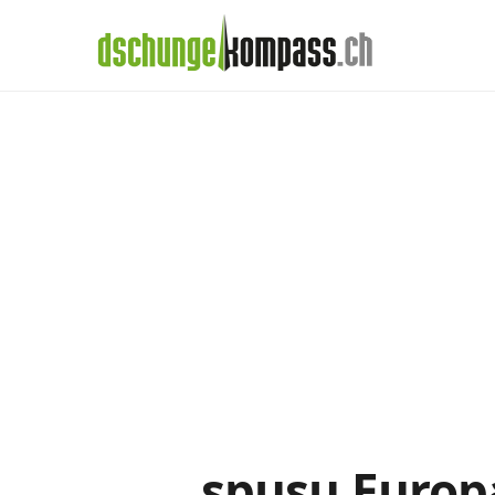
×
Menü
spusu-Abos im
Handy‑Abo
Detail
Handy-Abo-Vergleich
Alle Handy-Abos vergleichen
Prepaid-Tarife vergleichen
Alle Prepaids auf einem Blick
Daten-Abos vergleichen
spusu Europ