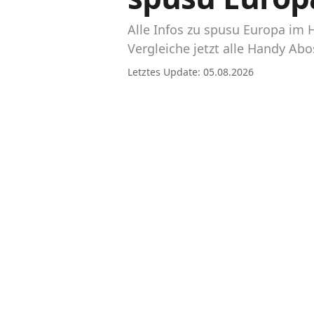
Abos für Tablets, Hotspots und Smart
Watches
Alle Infos zu spusu Europa im
Vergleiche jetzt alle Handy A
Tarifrechner Handy-Abo
Letztes Update: 05.08.2026
Der gute alte Tarifrechner im neuen Design
Infos
Alle Anbieter
Mobilfunknetz Schweiz
Roaming-Tarife abfragen
Handy-Abo-Aktionen
Handy-Abo kündigen oder wechseln
Alle Mobile-Vergleiche