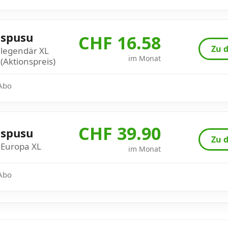
spusu
CHF 16.58
Zu d
legendär XL
im Monat
(Aktionspreis)
 Abo
CHF 39.90
spusu
Zu d
Europa XL
im Monat
 Abo