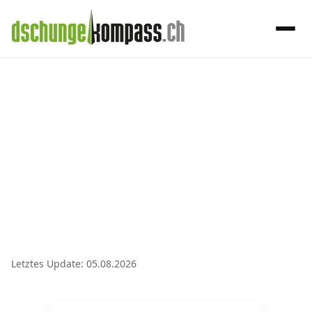
×
Menü
Handy‑Abo
Handy-Abo-Vergleich
Alle Handy-Abos vergleichen
Prepaid-Tarife vergleichen
Alle Prepaids auf einem Blick
Letztes Update: 05.08.2026
Daten-Abos vergleichen