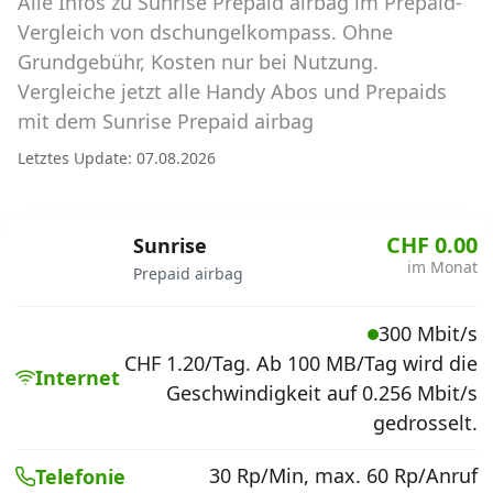
Alle Infos zu Sunrise Prepaid airbag im Prepaid-
Abos für Tablets, Hotspots und Smart
Watches
Vergleich von dschungelkompass. Ohne
Grundgebühr, Kosten nur bei Nutzung.
Tarifrechner Handy-Abo
Vergleiche jetzt alle Handy Abos und Prepaids
Der gute alte Tarifrechner im neuen Design
mit dem Sunrise Prepaid airbag
Letztes Update: 07.08.2026
Infos
Alle Anbieter
CHF 0.00
Sunrise
im Monat
Prepaid airbag
Mobilfunknetz Schweiz
300 Mbit/s
Roaming-Tarife abfragen
CHF 1.20/Tag. Ab 100 MB/Tag wird die
Internet
Handy-Abo-Aktionen
Geschwindigkeit auf 0.256 Mbit/s
gedrosselt.
Handy-Abo kündigen oder
wechseln
30 Rp/Min, max. 60 Rp/Anruf
Telefonie