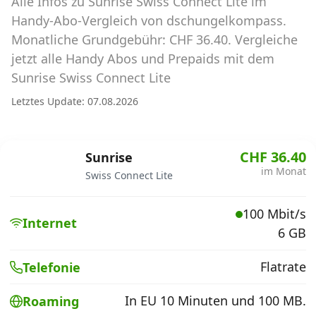
Alle Infos zu Sunrise Swiss Connect Lite im
Abos für Tablets, Hotspots und Smart
Watches
Handy-Abo-Vergleich von dschungelkompass.
Monatliche Grundgebühr: CHF 36.40. Vergleiche
Tarifrechner Handy-Abo
jetzt alle Handy Abos und Prepaids mit dem
Der gute alte Tarifrechner im neuen Design
Sunrise Swiss Connect Lite
Letztes Update: 07.08.2026
Infos
Alle Anbieter
CHF 36.40
Sunrise
im Monat
Swiss Connect Lite
Mobilfunknetz Schweiz
100 Mbit/s
Roaming-Tarife abfragen
Internet
6 GB
Handy-Abo-Aktionen
Flatrate
Telefonie
Handy-Abo kündigen oder
wechseln
In EU 10 Minuten und 100 MB.
Roaming