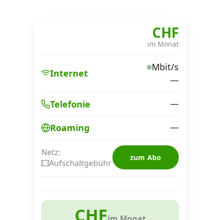
CHF
im Monat
Mbit/s
Internet
—
—
Telefonie
—
Roaming
Netz:
zum Abo
Aufschaltgebühr
CHF
im Monat