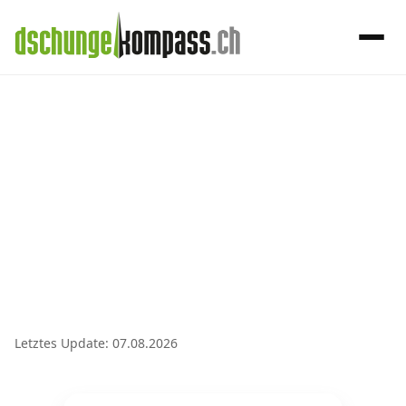
×
Menü
Handy‑Abo
Handy-Abo-Vergleich
Alle Handy-Abos vergleichen
Prepaid-Tarife vergleichen
Alle Prepaids auf einem Blick
Letztes Update: 07.08.2026
Daten-Abos vergleichen