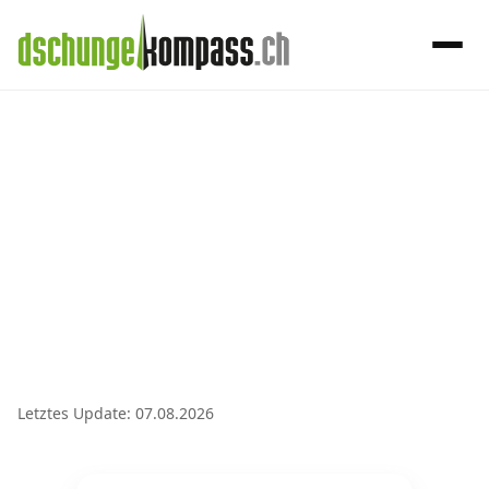
×
Menü
Handy‑Abo
Handy-Abo-Vergleich
Alle Handy-Abos vergleichen
Prepaid-Tarife vergleichen
Alle Prepaids auf einem Blick
Letztes Update: 07.08.2026
Daten-Abos vergleichen