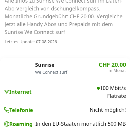
Alle Infos zu Sunrise We Connect surf im Daten-
Abos für Tablets, Hotspots und Smart
Watches
Abo-Vergleich von dschungelkompass.
Monatliche Grundgebühr: CHF 20.00. Vergleiche
Tarifrechner Handy-Abo
jetzt alle Handy Abos und Prepaids mit dem
Der gute alte Tarifrechner im neuen Design
Sunrise We Connect surf
Letztes Update: 07.08.2026
Infos
Alle Anbieter
CHF 20.00
Sunrise
im Monat
We Connect surf
Mobilfunknetz Schweiz
100 Mbit/s
Roaming-Tarife abfragen
Internet
Flatrate
Handy-Abo-Aktionen
Nicht möglich!
Telefonie
Handy-Abo kündigen oder
wechseln
In den EU-Staaten monatlich 500 MB
Roaming