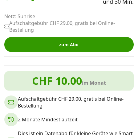
und 30 Min.
Alle Mobile-Vergleiche
Netz: Sunrise
Aufschaltgebühr CHF 29.00, gratis bei Online-
Internet, TV, Telefon
Bestellung
zum Abo
Kombi-Angebote
Aktionen
CHF 10.00
im Monat
News
Aufschaltgebühr CHF 29.00, gratis bei Online-
Bestellung
Forum
2 Monate Mindestlaufzeit
Über uns
Dies ist ein Datenabo für kleine Geräte wie Smart