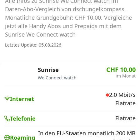
Alle Infos zu Sunrise We Connect watch im
Abos für Tablets, Hotspots und Smart
Watches
Daten-Abo-Vergleich von dschungelkompass.
Monatliche Grundgebühr: CHF 10.00. Vergleiche
Tarifrechner Handy-Abo
jetzt alle Handy Abos und Prepaids mit dem
Der gute alte Tarifrechner im neuen Design
Sunrise We Connect watch
Letztes Update: 05.08.2026
Infos
Alle Anbieter
CHF 10.00
Sunrise
im Monat
We Connect watch
Mobilfunknetz Schweiz
2.0 Mbit/s
Roaming-Tarife abfragen
Internet
Flatrate
Handy-Abo-Aktionen
Flatrate
Telefonie
Handy-Abo kündigen oder
wechseln
In den EU-Staaten monatlich 200 MB
Roaming