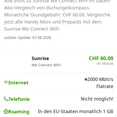
Alle Infos zu Sunrise We Connect WiFi im Daten-
Abos für Tablets, Hotspots und Smart
Watches
Abo-Vergleich von dschungelkompass.
Monatliche Grundgebühr: CHF 60.00. Vergleiche
Tarifrechner Handy-Abo
jetzt alle Handy Abos und Prepaids mit dem
Der gute alte Tarifrechner im neuen Design
Sunrise We Connect WiFi
Letztes Update: 07.08.2026
Infos
Alle Anbieter
CHF 60.00
Sunrise
im Monat
We Connect WiFi
Mobilfunknetz Schweiz
2000 Mbit/s
Roaming-Tarife abfragen
Internet
Flatrate
Handy-Abo-Aktionen
Nicht möglich!
Telefonie
Handy-Abo kündigen oder
wechseln
In den EU-Staaten monatlich 1 GB
Roaming