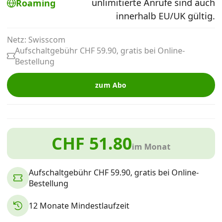
unlimitierte Anrufe sind auch
Roaming
Alle Mobile-Vergleiche
innerhalb EU/UK gültig.
Netz: Swisscom
Internet, TV, Telefon
Aufschaltgebühr CHF 59.90, gratis bei Online-
Bestellung
Kombi-Angebote
zum Abo
Aktionen
CHF 51.80
News
im Monat
Aufschaltgebühr CHF 59.90, gratis bei Online-
Forum
Bestellung
12 Monate Mindestlaufzeit
Über uns