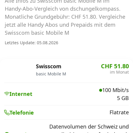
Alle Infos zu Swisscom basic Mobile M im
Abos für Tablets, Hotspots und Smart
Watches
Handy-Abo-Vergleich von dschungelkompass.
Monatliche Grundgebühr: CHF 51.80. Vergleiche
Tarifrechner Handy-Abo
jetzt alle Handy Abos und Prepaids mit dem
Der gute alte Tarifrechner im neuen Design
Swisscom basic Mobile M
Letztes Update: 05.08.2026
Infos
Alle Anbieter
CHF 51.80
Swisscom
im Monat
basic Mobile M
Mobilfunknetz Schweiz
100 Mbit/s
Roaming-Tarife abfragen
Internet
5 GB
Handy-Abo-Aktionen
Flatrate
Telefonie
Handy-Abo kündigen oder
wechseln
Datenvolumen der Schweiz und