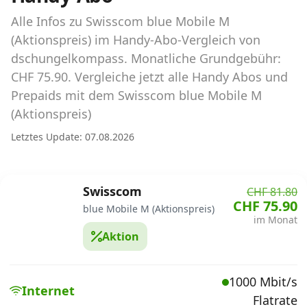
Abos für Tablets, Hotspots und Smart
Watches
Alle Infos zu Swisscom blue Mobile M
(Aktionspreis) im Handy-Abo-Vergleich von
Tarifrechner Handy-Abo
dschungelkompass. Monatliche Grundgebühr:
Der gute alte Tarifrechner im neuen Design
CHF 75.90. Vergleiche jetzt alle Handy Abos und
Prepaids mit dem Swisscom blue Mobile M
(Aktionspreis)
Infos
Letztes Update: 07.08.2026
Alle Anbieter
Mobilfunknetz Schweiz
Swisscom
CHF 81.80
CHF 75.90
Roaming-Tarife abfragen
blue Mobile M (Aktionspreis)
im Monat
Aktion
Handy-Abo-Aktionen
Handy-Abo kündigen oder
1000 Mbit/s
wechseln
Internet
Flatrate