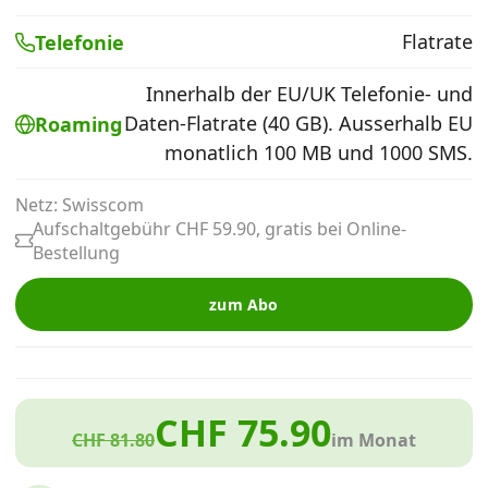
Alle Mobile-Vergleiche
Flatrate
Telefonie
Innerhalb der EU/UK Telefonie- und
Internet, TV, Telefon
Daten-Flatrate (40 GB). Ausserhalb EU
Roaming
monatlich 100 MB und 1000 SMS.
Kombi-Angebote
Netz: Swisscom
Aufschaltgebühr CHF 59.90, gratis bei Online-
Aktionen
Bestellung
zum Abo
News
Forum
CHF 75.90
CHF 81.80
im Monat
Über uns