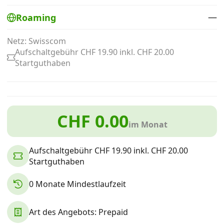
Alle Mobile-Vergleiche
—
Roaming
Netz: Swisscom
Internet, TV, Telefon
Aufschaltgebühr CHF 19.90 inkl. CHF 20.00
Startguthaben
Kombi-Angebote
Aktionen
CHF 0.00
im Monat
News
Aufschaltgebühr CHF 19.90 inkl. CHF 20.00
Startguthaben
Forum
0 Monate Mindestlaufzeit
Art des Angebots: Prepaid
Über uns