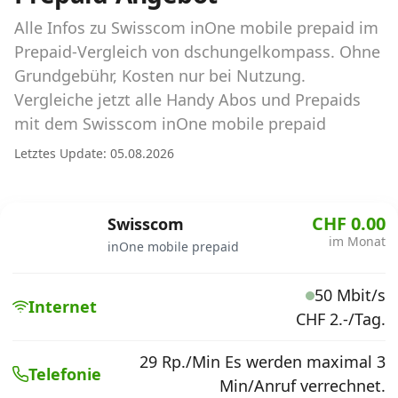
Abos für Tablets, Hotspots und Smart
Watches
Alle Infos zu Swisscom inOne mobile prepaid im
Prepaid-Vergleich von dschungelkompass. Ohne
Tarifrechner Handy-Abo
Grundgebühr, Kosten nur bei Nutzung.
Der gute alte Tarifrechner im neuen Design
Vergleiche jetzt alle Handy Abos und Prepaids
mit dem Swisscom inOne mobile prepaid
Infos
Letztes Update: 05.08.2026
Alle Anbieter
CHF 0.00
Swisscom
Mobilfunknetz Schweiz
im Monat
inOne mobile prepaid
Roaming-Tarife abfragen
50 Mbit/s
Internet
Handy-Abo-Aktionen
CHF 2.-/Tag.
Handy-Abo kündigen oder
29 Rp./Min Es werden maximal 3
wechseln
Telefonie
Min/Anruf verrechnet.