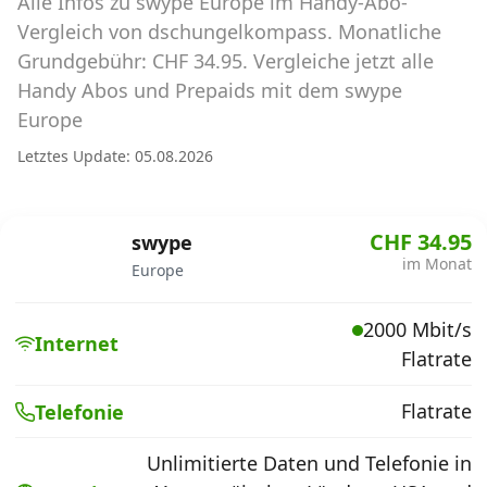
Alle Infos zu swype Europe im Handy-Abo-
Abos für Tablets, Hotspots und Smart
Watches
Vergleich von dschungelkompass. Monatliche
Grundgebühr: CHF 34.95. Vergleiche jetzt alle
Tarifrechner Handy-Abo
Handy Abos und Prepaids mit dem swype
Der gute alte Tarifrechner im neuen Design
Europe
Letztes Update: 05.08.2026
Infos
Alle Anbieter
CHF 34.95
swype
im Monat
Europe
Mobilfunknetz Schweiz
2000 Mbit/s
Roaming-Tarife abfragen
Internet
Flatrate
Handy-Abo-Aktionen
Flatrate
Telefonie
Handy-Abo kündigen oder
wechseln
Unlimitierte Daten und Telefonie in