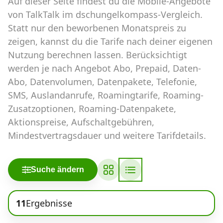
Auf dieser Seite findest du die Mobile-Angebote
Abos für Tablets, Hotspots und Smart
Watches
von TalkTalk im dschungelkompass-Vergleich.
Statt nur den beworbenen Monatspreis zu
Tarifrechner Handy-Abo
zeigen, kannst du die Tarife nach deiner eigenen
Der gute alte Tarifrechner im neuen Design
Nutzung berechnen lassen. Berücksichtigt
werden je nach Angebot Abo, Prepaid, Daten-
Abo, Datenvolumen, Datenpakete, Telefonie,
Infos
SMS, Auslandanrufe, Roamingtarife, Roaming-
Alle Anbieter
Zusatzoptionen, Roaming-Datenpakete,
Aktionspreise, Aufschaltgebühren,
Mobilfunknetz Schweiz
Mindestvertragsdauer und weitere Tarifdetails.
Roaming-Tarife abfragen
Suche ändern
Handy-Abo-Aktionen
Handy-Abo kündigen oder
11
Ergebnisse
wechseln