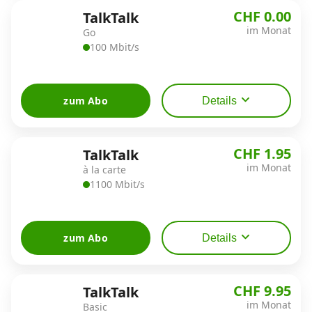
Alle Mobile-Vergleiche
CHF 0.00
TalkTalk
im Monat
Go
100 Mbit/s
Internet, TV, Telefon
zum Abo
Details
Kombi-Angebote
CHF 1.95
TalkTalk
Aktionen
im Monat
à la carte
1100 Mbit/s
News
zum Abo
Details
Forum
CHF 9.95
TalkTalk
Über uns
im Monat
Basic