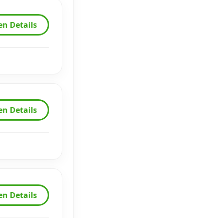
en Details
en Details
en Details