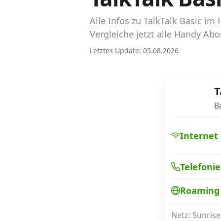
Abos für Tablets, Hotspots und Smart
Watches
Alle Infos zu TalkTalk Basic 
Vergleiche jetzt alle Handy Ab
Tarifrechner Handy-Abo
Letztes Update: 05.08.2026
Der gute alte Tarifrechner im neuen Design
Infos
T
B
Alle Anbieter
Mobilfunknetz Schweiz
Internet
Roaming-Tarife abfragen
Telefonie
Handy-Abo-Aktionen
Roaming
Handy-Abo kündigen oder wechseln
Alle Mobile-Vergleiche
Netz: Sunrise