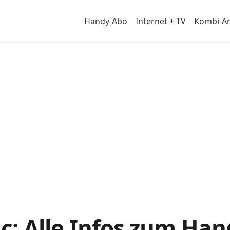
Handy-Abo
Internet + TV
Kombi-A
m
ic: Alle Infos zum Ha