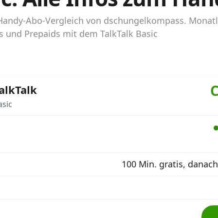
im Handy-Abo-Vergleich von dschungelkompass. Monat
os und Prepaids mit dem TalkTalk Basic
C
alkTalk
asic
100 Min. gratis, danach