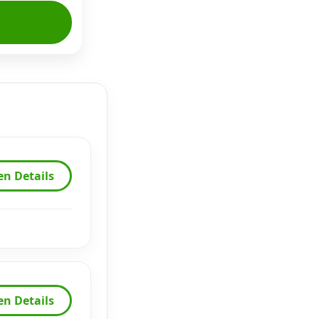
en Details
en Details