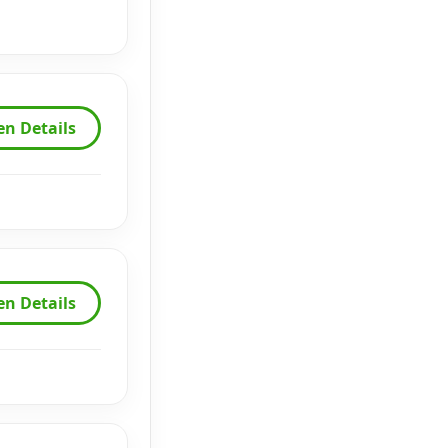
en Details
en Details