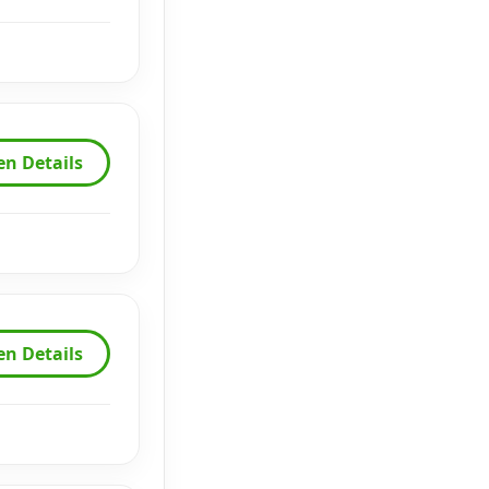
en Details
en Details