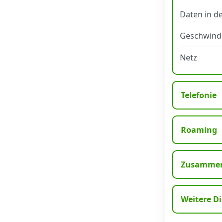
Daten in d
Datenschutz
·
AGB
·
Impressum
Geschwindi
Netz
Telefonie
Roaming
Zusammen
Weitere D