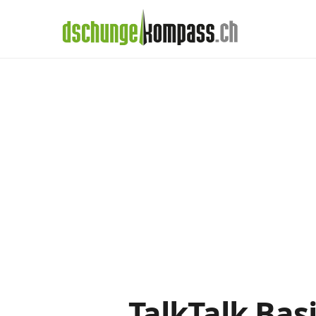
×
Menü
TalkTalk-Abos i
Handy‑Abo
Detail
Handy-Abo-Vergleich
Alle Handy-Abos vergleichen
Prepaid-Tarife vergleichen
Alle Prepaids auf einem Blick
Daten-Abos vergleichen
TalkTalk Bas