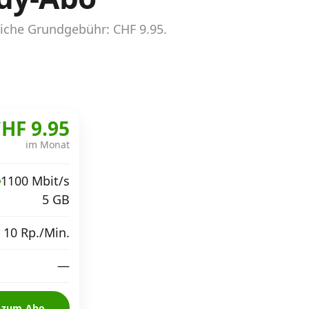
liche Grundgebühr: CHF 9.95.
HF 9.95
im Monat
1100 Mbit/s
5 GB
 10 Rp./Min.
—
zum Abo