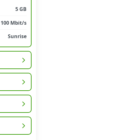
5 GB
1100 Mbit/s
Sunrise