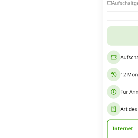
Aufschaltg
Internet, TV, Telefon
Kombi-Angebote
Aufscha
Aktionen
12 Mona
News
Für Anm
Forum
Art des
Über uns
Internet