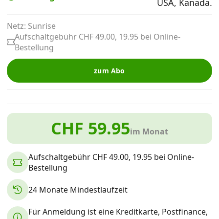
USA, Kanada.
Alle Mobile-Vergleiche
Netz: Sunrise
Aufschaltgebühr CHF 49.00, 19.95 bei Online-
Internet, TV, Telefon
Bestellung
zum Abo
Kombi-Angebote
Aktionen
CHF 59.95
im Monat
News
Aufschaltgebühr CHF 49.00, 19.95 bei Online-
Bestellung
Forum
24 Monate Mindestlaufzeit
Über uns
Für Anmeldung ist eine Kreditkarte, Postfinance,