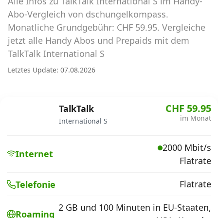
Alle Infos zu TalkTalk International S im Handy-
Abos für Tablets, Hotspots und Smart
Watches
Abo-Vergleich von dschungelkompass.
Monatliche Grundgebühr: CHF 59.95. Vergleiche
Tarifrechner Handy-Abo
jetzt alle Handy Abos und Prepaids mit dem
Der gute alte Tarifrechner im neuen Design
TalkTalk International S
Letztes Update: 07.08.2026
Infos
Alle Anbieter
CHF 59.95
TalkTalk
im Monat
International S
Mobilfunknetz Schweiz
2000 Mbit/s
Roaming-Tarife abfragen
Internet
Flatrate
Handy-Abo-Aktionen
Flatrate
Telefonie
Handy-Abo kündigen oder
wechseln
2 GB und 100 Minuten in EU-Staaten,
Roaming