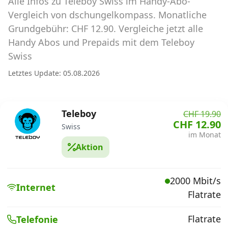
Alle Infos zu Teleboy Swiss im Handy-Abo-
Abos für Tablets, Hotspots und Smart
Watches
Vergleich von dschungelkompass. Monatliche
Grundgebühr: CHF 12.90. Vergleiche jetzt alle
Tarifrechner Handy-Abo
Handy Abos und Prepaids mit dem Teleboy
Der gute alte Tarifrechner im neuen Design
Swiss
Letztes Update: 05.08.2026
Infos
Alle Anbieter
Teleboy
CHF 19.90
CHF 12.90
Swiss
Mobilfunknetz Schweiz
im Monat
Aktion
Roaming-Tarife abfragen
Handy-Abo-Aktionen
2000 Mbit/s
Internet
Flatrate
Handy-Abo kündigen oder
wechseln
Flatrate
Telefonie