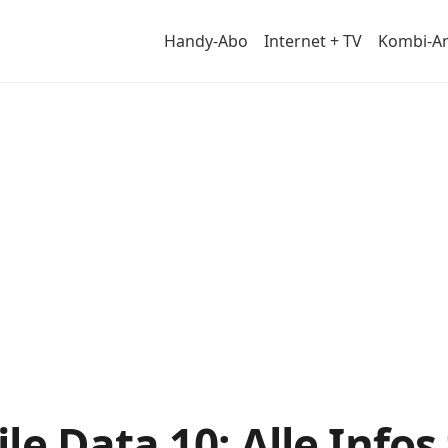
Handy-Abo
Internet + TV
Kombi-A
Abos
le Data 10: Alle Info