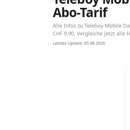
Abos für Tablets, Hotspots und Smart
Abo-Tarif
Watches
Tarifrechner Handy-Abo
Alle Infos zu Teleboy Mobile 
Der gute alte Tarifrechner im neuen Design
CHF 9.90. Vergleiche jetzt all
Letztes Update: 05.08.2026
Infos
Alle Anbieter
Mobilfunknetz Schweiz
Roaming-Tarife abfragen
Handy-Abo-Aktionen
Handy-Abo kündigen oder wechseln
Alle Mobile-Vergleiche