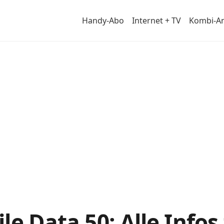
Handy-Abo
Internet + TV
Kombi-A
Abos
le Data 50: Alle Info