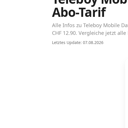
Abos für Tablets, Hotspots und Smart
Abo-Tarif
Watches
Tarifrechner Handy-Abo
Alle Infos zu Teleboy Mobile 
Der gute alte Tarifrechner im neuen Design
CHF 12.90. Vergleiche jetzt al
Letztes Update: 07.08.2026
Infos
Alle Anbieter
Mobilfunknetz Schweiz
Roaming-Tarife abfragen
Handy-Abo-Aktionen
Handy-Abo kündigen oder wechseln
Alle Mobile-Vergleiche