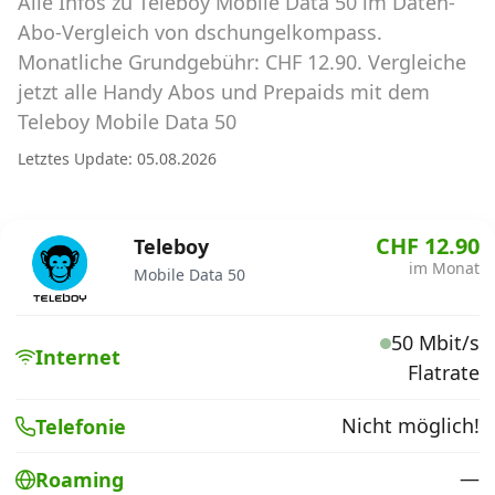
Alle Infos zu Teleboy Mobile Data 50 im Daten-
Abos für Tablets, Hotspots und Smart
Watches
Abo-Vergleich von dschungelkompass.
Monatliche Grundgebühr: CHF 12.90. Vergleiche
Tarifrechner Handy-Abo
jetzt alle Handy Abos und Prepaids mit dem
Der gute alte Tarifrechner im neuen Design
Teleboy Mobile Data 50
Letztes Update: 05.08.2026
Infos
Alle Anbieter
CHF 12.90
Teleboy
im Monat
Mobile Data 50
Mobilfunknetz Schweiz
Roaming-Tarife abfragen
50 Mbit/s
Internet
Flatrate
Handy-Abo-Aktionen
Nicht möglich!
Telefonie
Handy-Abo kündigen oder
wechseln
—
Roaming