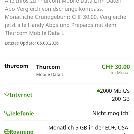
Alle Infos zu Thurcom Mobile Data L im Daten-
Abos für Tablets, Hotspots und Smart
Watches
Abo-Vergleich von dschungelkompass.
Monatliche Grundgebühr: CHF 30.00. Vergleiche
Tarifrechner Handy-Abo
jetzt alle Handy Abos und Prepaids mit dem
Der gute alte Tarifrechner im neuen Design
Thurcom Mobile Data L
Letztes Update: 05.08.2026
Infos
Alle Anbieter
CHF 30.00
Thurcom
im Monat
Mobile Data L
Mobilfunknetz Schweiz
2000 Mbit/s
Roaming-Tarife abfragen
Internet
200 GB
Handy-Abo-Aktionen
Nicht möglich!
Telefonie
Handy-Abo kündigen oder
wechseln
Monatlich 5 GB in der EU+, USA,
Roaming