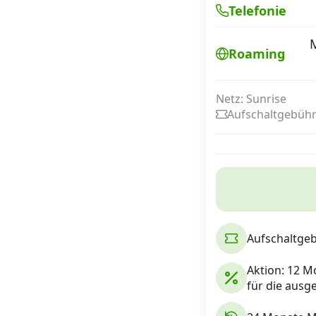
Telefonie
M
Internet, TV, Telefon
Roaming
Kombi-Angebote
Netz: Sunrise
Aufschaltgebühr
Aktionen
News
Forum
Aufschaltge
Aktion: 12 Mo
Über uns
für die aus