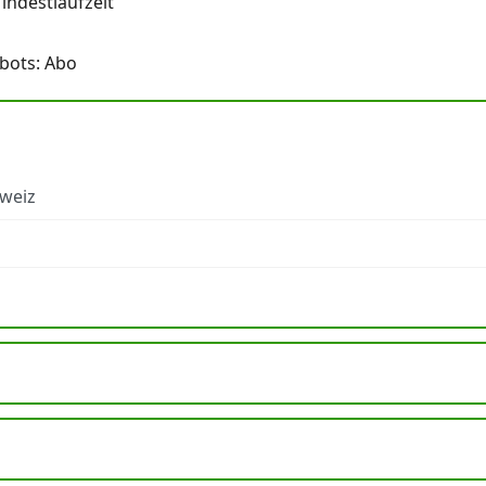
ndestlaufzeit
bots: Abo
hweiz