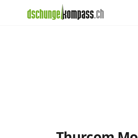
×
Menü
Thurcom-Abos i
Handy‑Abo
Detail
Handy-Abo-Vergleich
Alle Handy-Abos vergleichen
Prepaid-Tarife vergleichen
Alle Prepaids auf einem Blick
Daten-Abos vergleichen
Thurcom Mobi