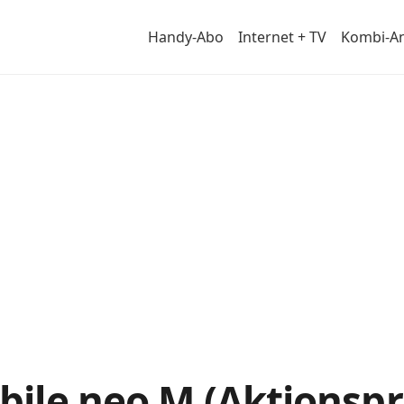
Handy-Abo
Internet + TV
Kombi-A
m
le neo M (Aktionsprei