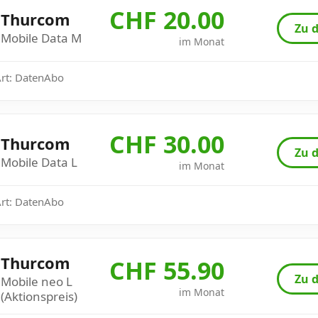
CHF 20.00
Thurcom
Zu d
Mobile Data M
im Monat
Art: DatenAbo
CHF 30.00
Thurcom
Zu d
Mobile Data L
im Monat
Art: DatenAbo
Thurcom
CHF 55.90
Zu d
Mobile neo L
im Monat
(Aktionspreis)