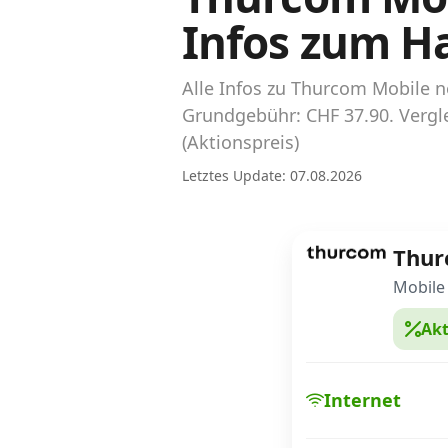
Abos für Tablets, Hotspots und Smart
Infos zum H
Watches
Tarifrechner Handy-Abo
Alle Infos zu Thurcom Mobile 
Der gute alte Tarifrechner im neuen Design
Grundgebühr: CHF 37.90. Vergl
(Aktionspreis)
Infos
Letztes Update: 07.08.2026
Alle Anbieter
Thu
Mobilfunknetz Schweiz
Mobile
Roaming-Tarife abfragen
Akt
Handy-Abo-Aktionen
Handy-Abo kündigen oder wechseln
Internet
Alle Mobile-Vergleiche