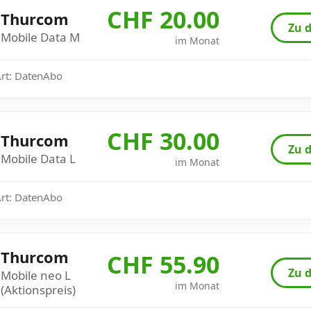
CHF 20.00
Thurcom
Zu d
Mobile Data M
im Monat
Art: DatenAbo
CHF 30.00
Thurcom
Zu d
Mobile Data L
im Monat
Art: DatenAbo
Thurcom
CHF 55.90
Zu d
Mobile neo L
im Monat
(Aktionspreis)