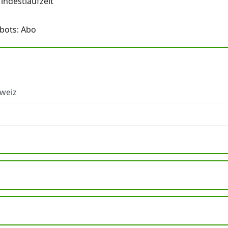
ndestlaufzeit
bots: Abo
hweiz