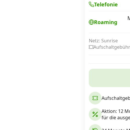
Telefonie
M
Internet, TV, Telefon
Roaming
Kombi-Angebote
Netz: Sunrise
Aufschaltgebühr
Aktionen
News
Forum
Aufschaltge
Aktion: 12 Mo
Über uns
für die aus