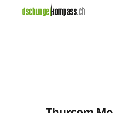
×
Menü
Thurcom-Abos i
Handy‑Abo
Detail
Handy-Abo-Vergleich
Alle Handy-Abos vergleichen
Prepaid-Tarife vergleichen
Alle Prepaids auf einem Blick
Daten-Abos vergleichen
Thurcom Mobi