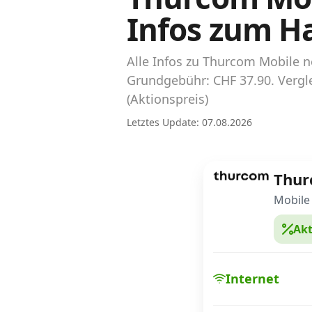
Abos für Tablets, Hotspots und Smart
Infos zum H
Watches
Tarifrechner Handy-Abo
Alle Infos zu Thurcom Mobile 
Der gute alte Tarifrechner im neuen Design
Grundgebühr: CHF 37.90. Vergl
(Aktionspreis)
Infos
Letztes Update: 07.08.2026
Alle Anbieter
Thu
Mobilfunknetz Schweiz
Mobile
Roaming-Tarife abfragen
Akt
Handy-Abo-Aktionen
Handy-Abo kündigen oder wechseln
Internet
Alle Mobile-Vergleiche