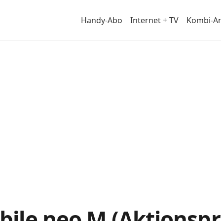
Handy-Abo
Internet + TV
Kombi-A
m
le neo M (Aktionsprei