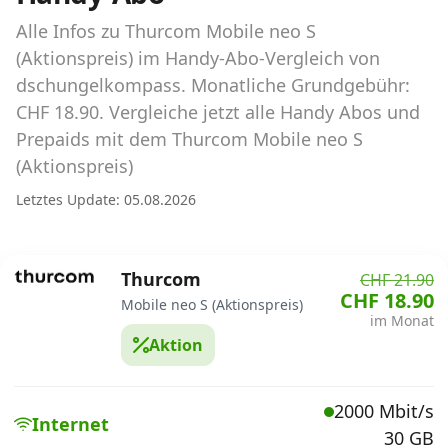
Abos für Tablets, Hotspots und Smart
Watches
Alle Infos zu Thurcom Mobile neo S
(Aktionspreis) im Handy-Abo-Vergleich von
Tarifrechner Handy-Abo
dschungelkompass. Monatliche Grundgebühr:
Der gute alte Tarifrechner im neuen Design
CHF 18.90. Vergleiche jetzt alle Handy Abos und
Prepaids mit dem Thurcom Mobile neo S
(Aktionspreis)
Infos
Letztes Update: 05.08.2026
Alle Anbieter
Mobilfunknetz Schweiz
Thurcom
CHF 21.90
CHF 18.90
Roaming-Tarife abfragen
Mobile neo S (Aktionspreis)
im Monat
Aktion
Handy-Abo-Aktionen
Handy-Abo kündigen oder
2000 Mbit/s
wechseln
Internet
30 GB