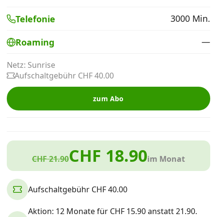
Alle Mobile-Vergleiche
3000 Min.
Telefonie
—
Roaming
Internet, TV, Telefon
Netz: Sunrise
Aufschaltgebühr CHF 40.00
Kombi-Angebote
zum Abo
Aktionen
News
CHF 18.90
CHF 21.90
im Monat
Forum
Aufschaltgebühr CHF 40.00
Über uns
Aktion: 12 Monate für CHF 15.90 anstatt 21.90.