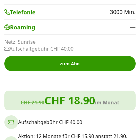
Alle Mobile-Vergleiche
3000 Min.
Telefonie
—
Roaming
Internet, TV, Telefon
Netz: Sunrise
Aufschaltgebühr CHF 40.00
Kombi-Angebote
zum Abo
Aktionen
News
CHF 18.90
CHF 21.90
im Monat
Forum
Aufschaltgebühr CHF 40.00
Über uns
Aktion: 12 Monate für CHF 15.90 anstatt 21.90.