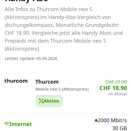
Abos für Tablets, Hotspots und Smart
Watches
Alle Infos zu Thurcom Mobile neo S
(Aktionspreis) im Handy-Abo-Vergleich von
Tarifrechner Handy-Abo
dschungelkompass. Monatliche Grundgebühr:
Der gute alte Tarifrechner im neuen Design
CHF 18.90. Vergleiche jetzt alle Handy Abos und
Prepaids mit dem Thurcom Mobile neo S
(Aktionspreis)
Infos
Letztes Update: 05.08.2026
Alle Anbieter
Mobilfunknetz Schweiz
Thurcom
CHF 21.90
CHF 18.90
Roaming-Tarife abfragen
Mobile neo S (Aktionspreis)
im Monat
Aktion
Handy-Abo-Aktionen
Handy-Abo kündigen oder
2000 Mbit/s
wechseln
Internet
30 GB