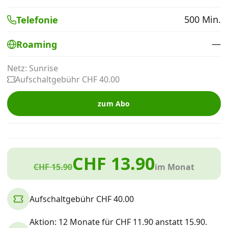
Alle Mobile-Vergleiche
500 Min.
Telefonie
—
Roaming
Internet, TV, Telefon
Netz: Sunrise
Aufschaltgebühr CHF 40.00
Kombi-Angebote
zum Abo
Aktionen
News
CHF 13.90
CHF 15.90
im Monat
Forum
Aufschaltgebühr CHF 40.00
Über uns
Aktion: 12 Monate für CHF 11.90 anstatt 15.90.