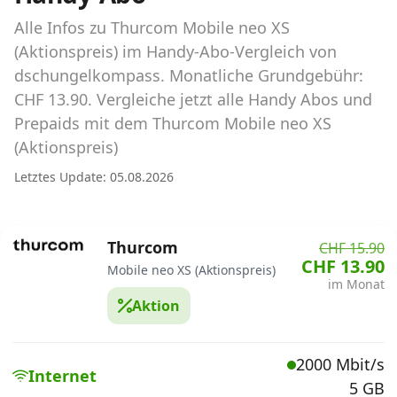
Abos für Tablets, Hotspots und Smart
Watches
Alle Infos zu Thurcom Mobile neo XS
(Aktionspreis) im Handy-Abo-Vergleich von
Tarifrechner Handy-Abo
dschungelkompass. Monatliche Grundgebühr:
Der gute alte Tarifrechner im neuen Design
CHF 13.90. Vergleiche jetzt alle Handy Abos und
Prepaids mit dem Thurcom Mobile neo XS
(Aktionspreis)
Infos
Letztes Update: 05.08.2026
Alle Anbieter
Mobilfunknetz Schweiz
Thurcom
CHF 15.90
CHF 13.90
Roaming-Tarife abfragen
Mobile neo XS (Aktionspreis)
im Monat
Aktion
Handy-Abo-Aktionen
Handy-Abo kündigen oder
2000 Mbit/s
wechseln
Internet
5 GB