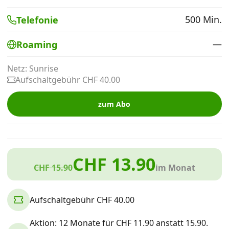
Alle Mobile-Vergleiche
500 Min.
Telefonie
—
Roaming
Internet, TV, Telefon
Netz: Sunrise
Aufschaltgebühr CHF 40.00
Kombi-Angebote
zum Abo
Aktionen
News
CHF 13.90
CHF 15.90
im Monat
Forum
Aufschaltgebühr CHF 40.00
Über uns
Aktion: 12 Monate für CHF 11.90 anstatt 15.90.