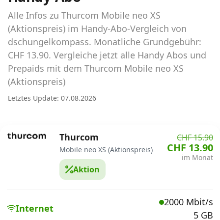
Abos für Tablets, Hotspots und Smart
Watches
Alle Infos zu Thurcom Mobile neo XS
(Aktionspreis) im Handy-Abo-Vergleich von
Tarifrechner Handy-Abo
dschungelkompass. Monatliche Grundgebühr:
Der gute alte Tarifrechner im neuen Design
CHF 13.90. Vergleiche jetzt alle Handy Abos und
Prepaids mit dem Thurcom Mobile neo XS
(Aktionspreis)
Infos
Letztes Update: 07.08.2026
Alle Anbieter
Mobilfunknetz Schweiz
Thurcom
CHF 15.90
CHF 13.90
Roaming-Tarife abfragen
Mobile neo XS (Aktionspreis)
im Monat
Aktion
Handy-Abo-Aktionen
Handy-Abo kündigen oder
2000 Mbit/s
wechseln
Internet
5 GB