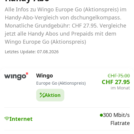
Abos für Tablets, Hotspots und Smart
Watches
Alle Infos zu Wingo Europe Go (Aktionspreis) im
Handy-Abo-Vergleich von dschungelkompass.
Tarifrechner Handy-Abo
Monatliche Grundgebühr: CHF 27.95. Vergleiche
Der gute alte Tarifrechner im neuen Design
jetzt alle Handy Abos und Prepaids mit dem
Wingo Europe Go (Aktionspreis)
Infos
Letztes Update: 07.08.2026
Alle Anbieter
Wingo
CHF 75.00
Mobilfunknetz Schweiz
CHF 27.95
Europe Go (Aktionspreis)
im Monat
Roaming-Tarife abfragen
Aktion
Handy-Abo-Aktionen
300 Mbit/s
Handy-Abo kündigen oder
Internet
Flatrate
wechseln