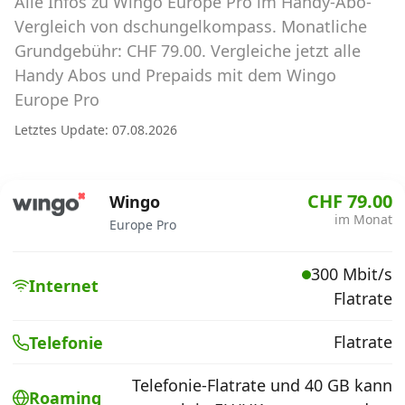
Alle Infos zu Wingo Europe Pro im Handy-Abo-
Abos für Tablets, Hotspots und Smart
Watches
Vergleich von dschungelkompass. Monatliche
Grundgebühr: CHF 79.00. Vergleiche jetzt alle
Tarifrechner Handy-Abo
Handy Abos und Prepaids mit dem Wingo
Der gute alte Tarifrechner im neuen Design
Europe Pro
Letztes Update: 07.08.2026
Infos
Alle Anbieter
CHF 79.00
Wingo
im Monat
Europe Pro
Mobilfunknetz Schweiz
300 Mbit/s
Roaming-Tarife abfragen
Internet
Flatrate
Handy-Abo-Aktionen
Flatrate
Telefonie
Handy-Abo kündigen oder
wechseln
Telefonie-Flatrate und 40 GB kann
Roaming