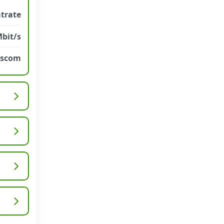
atrate
Mbit/s
sscom