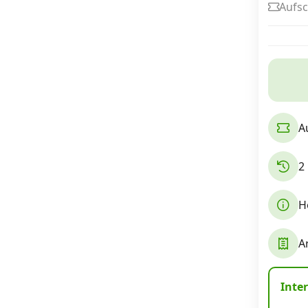
Aufsc
Internet, TV, Telefon
Kombi-Angebote
A
Aktionen
2
News
H
Forum
A
Über uns
Inte