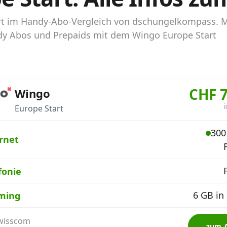
art im Handy-Abo-Vergleich von dschungelkompass. 
andy Abos und Prepaids mit dem Wingo Europe Start
CHF 7
Wingo
Europe Start
300
rnet
fonie
6 GB in
ming
Swisscom
zum 