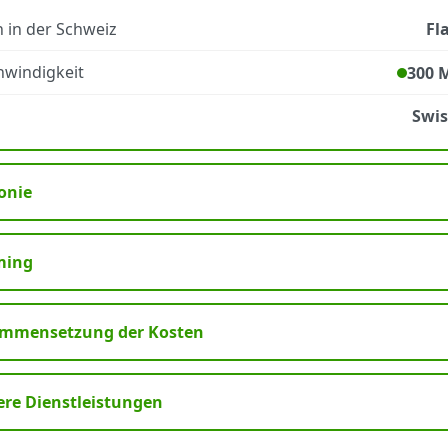
 in der Schweiz
Fl
windigkeit
300 
Swi
onie
ming
mmensetzung der Kosten
ere Dienstleistungen