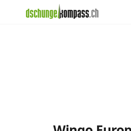
×
Menü
Wingo-Abos im
Handy‑Abo
Detail
Handy-Abo-Vergleich
Alle Handy-Abos vergleichen
Prepaid-Tarife vergleichen
Alle Prepaids auf einem Blick
Daten-Abos vergleichen
Wingo Europe