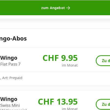
zum Angebot
ingo-Abos
CHF 9.95
Wingo
Zu d
Flat Pass 7
im Monat
 Art: Prepaid
Wingo
CHF 13.95
Zu d
Swiss Mini
im Monat