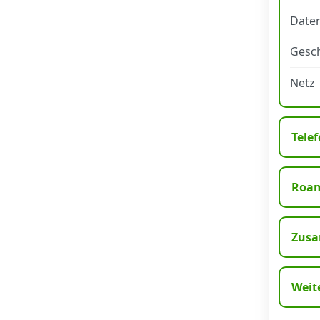
Daten
Datenschutz
·
AGB
·
Impressum
Gesch
Netz
Telef
Roa
Zusa
Weit