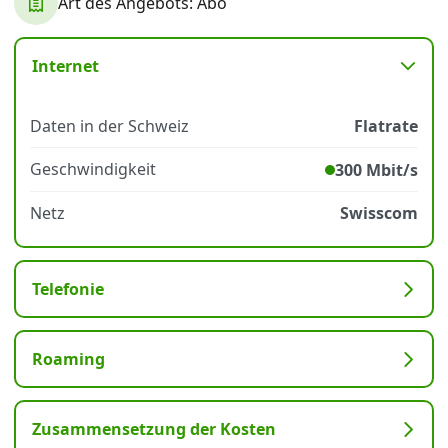
Art des Angebots: Abo
Datenschutz
·
AGB
·
Impressum
Internet
Daten in der Schweiz
Flatrate
Geschwindigkeit
300 Mbit/s
Netz
Swisscom
Telefonie
Roaming
Zusammensetzung der Kosten