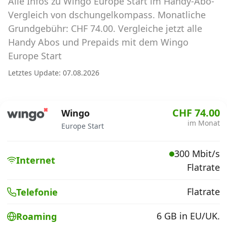
Alle Infos zu Wingo Europe Start im Handy-Abo-
Abos für Tablets, Hotspots und Smart
Watches
Vergleich von dschungelkompass. Monatliche
Grundgebühr: CHF 74.00. Vergleiche jetzt alle
Tarifrechner Handy-Abo
Handy Abos und Prepaids mit dem Wingo
Der gute alte Tarifrechner im neuen Design
Europe Start
Letztes Update: 07.08.2026
Infos
Alle Anbieter
CHF 74.00
Wingo
im Monat
Europe Start
Mobilfunknetz Schweiz
300 Mbit/s
Roaming-Tarife abfragen
Internet
Flatrate
Handy-Abo-Aktionen
Flatrate
Telefonie
Handy-Abo kündigen oder
wechseln
6 GB in EU/UK.
Roaming