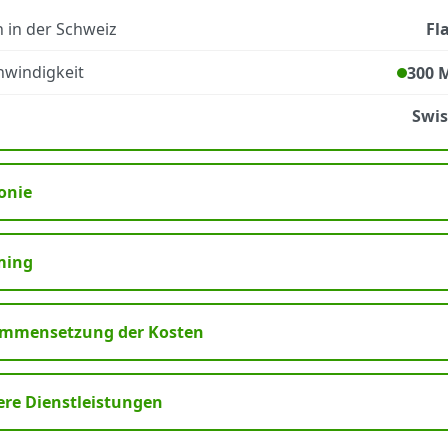
 in der Schweiz
Fl
windigkeit
300 
Swi
onie
ming
mmensetzung der Kosten
ere Dienstleistungen