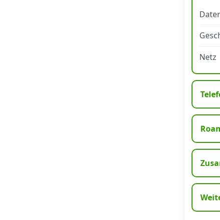
Daten
Datenschutz
·
AGB
·
Impressum
Gesch
Netz
Telef
Roa
Zusa
Weit