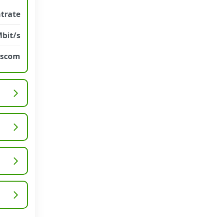
atrate
Mbit/s
sscom