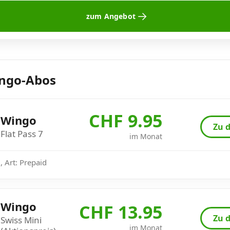
zum Angebot
ingo-Abos
CHF 9.95
Wingo
Zu d
Flat Pass 7
im Monat
 Art: Prepaid
Wingo
CHF 13.95
Zu d
Swiss Mini
im Monat