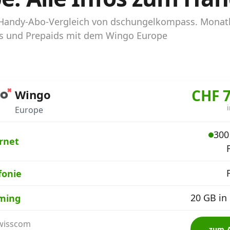
 Handy-Abo-Vergleich von dschungelkompass. Monatl
bos und Prepaids mit dem Wingo Europe
CHF 7
Wingo
Europe
300
rnet
fonie
20 GB in
ming
Swisscom
zum 