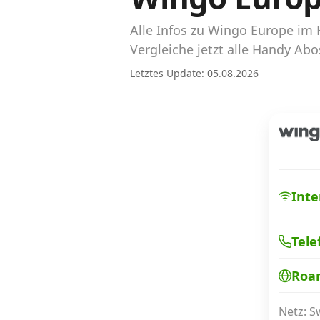
Abos für Tablets, Hotspots und Smart
Watches
Alle Infos zu Wingo Europe im
Vergleiche jetzt alle Handy A
Tarifrechner Handy-Abo
Letztes Update: 05.08.2026
Der gute alte Tarifrechner im neuen Design
Infos
Alle Anbieter
Mobilfunknetz Schweiz
Inte
Roaming-Tarife abfragen
Tele
Handy-Abo-Aktionen
Roa
Handy-Abo kündigen oder wechseln
Alle Mobile-Vergleiche
Netz: 