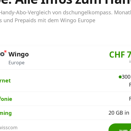
 Handy-Abo-Vergleich von dschungelkompass. Monatl
bos und Prepaids mit dem Wingo Europe
CHF 7
Wingo
Europe
300
rnet
fonie
20 GB in
ming
Swisscom
zum 