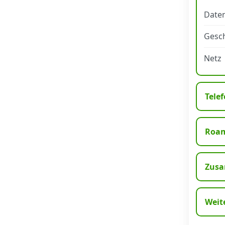
Daten
Datenschutz
·
AGB
·
Impressum
Gesch
Netz
Telef
Roa
Zusa
Weit