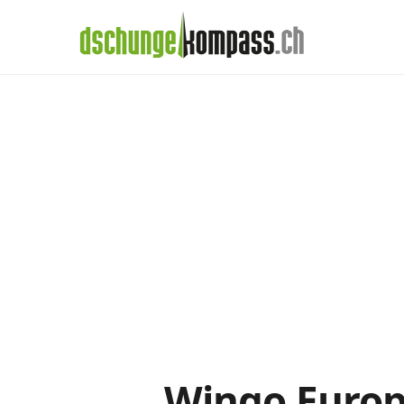
×
Menü
Wingo-Abos im
Handy‑Abo
Detail
Handy-Abo-Vergleich
Alle Handy-Abos vergleichen
Prepaid-Tarife vergleichen
Alle Prepaids auf einem Blick
Daten-Abos vergleichen
Wingo Europ