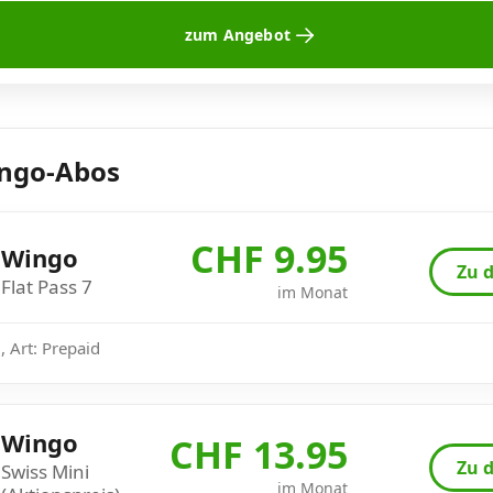
zum Angebot
ingo-Abos
CHF 9.95
Wingo
Zu d
Flat Pass 7
im Monat
 Art: Prepaid
Wingo
CHF 13.95
Zu d
Swiss Mini
im Monat