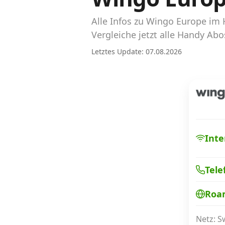
Abos für Tablets, Hotspots und Smart
Watches
Alle Infos zu Wingo Europe im
Vergleiche jetzt alle Handy A
Tarifrechner Handy-Abo
Letztes Update: 07.08.2026
Der gute alte Tarifrechner im neuen Design
Infos
Alle Anbieter
Mobilfunknetz Schweiz
Inte
Roaming-Tarife abfragen
Tele
Handy-Abo-Aktionen
Roa
Handy-Abo kündigen oder wechseln
Alle Mobile-Vergleiche
Netz: 