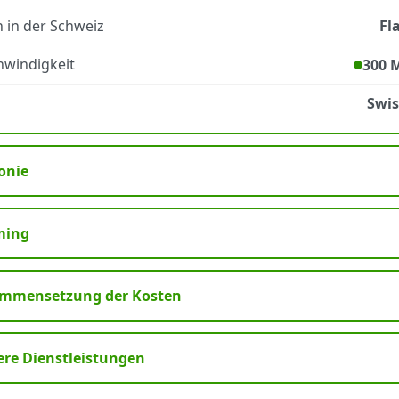
 in der Schweiz
Fl
windigkeit
300 
Swi
onie
ming
mmensetzung der Kosten
ere Dienstleistungen