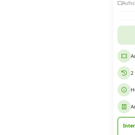
Aufsc
Internet, TV, Telefon
Kombi-Angebote
A
Aktionen
2
News
H
Forum
A
Über uns
Inte