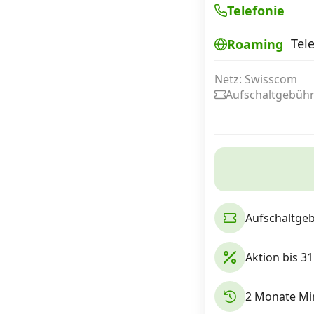
Telefonie
Tel
Roaming
Internet, TV, Telefon
Netz: Swisscom
Aufschaltgebühr
Kombi-Angebote
Aktionen
News
Aufschaltge
Forum
Aktion bis 31
Über uns
2 Monate Min