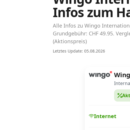
Abos für Tablets, Hotspots und Smart
Infos zum H
Watches
Tarifrechner Handy-Abo
Alle Infos zu Wingo Internati
Der gute alte Tarifrechner im neuen Design
Grundgebühr: CHF 49.95. Vergle
(Aktionspreis)
Infos
Letztes Update: 05.08.2026
Alle Anbieter
Win
Mobilfunknetz Schweiz
Interna
Roaming-Tarife abfragen
Akt
Handy-Abo-Aktionen
Handy-Abo kündigen oder wechseln
Internet
Alle Mobile-Vergleiche