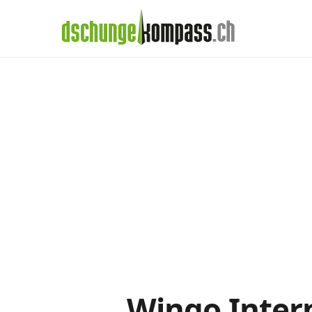
×
Menü
Wingo-Abos im
Handy‑Abo
Detail
Handy-Abo-Vergleich
Alle Handy-Abos vergleichen
Prepaid-Tarife vergleichen
Alle Prepaids auf einem Blick
Daten-Abos vergleichen
Wingo Intern