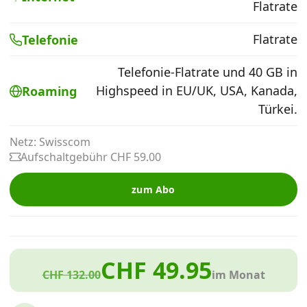
Flatrate
Alle Mobile-Vergleiche
Flatrate
Telefonie
Internet, TV, Telefon
Telefonie-Flatrate und 40 GB in
Highspeed in EU/UK, USA, Kanada,
Roaming
Türkei.
Kombi-Angebote
Netz: Swisscom
Aktionen
Aufschaltgebühr CHF 59.00
zum Abo
News
Forum
CHF 49.95
CHF 132.00
im Monat
Über uns