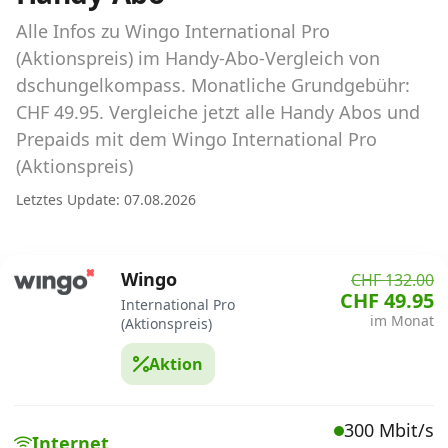
Abos für Tablets, Hotspots und Smart
Watches
Alle Infos zu Wingo International Pro
(Aktionspreis) im Handy-Abo-Vergleich von
Tarifrechner Handy-Abo
dschungelkompass. Monatliche Grundgebühr:
Der gute alte Tarifrechner im neuen Design
CHF 49.95. Vergleiche jetzt alle Handy Abos und
Prepaids mit dem Wingo International Pro
(Aktionspreis)
Infos
Letztes Update: 07.08.2026
Alle Anbieter
Mobilfunknetz Schweiz
Wingo
CHF 132.00
CHF 49.95
Roaming-Tarife abfragen
International Pro
im Monat
(Aktionspreis)
Handy-Abo-Aktionen
Aktion
Handy-Abo kündigen oder
wechseln
300 Mbit/s
Internet