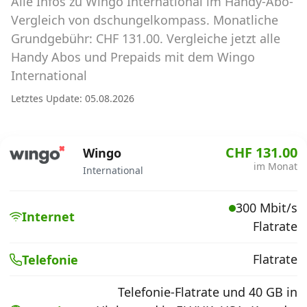
Alle Infos zu Wingo International im Handy-Abo-
Abos für Tablets, Hotspots und Smart
Watches
Vergleich von dschungelkompass. Monatliche
Grundgebühr: CHF 131.00. Vergleiche jetzt alle
Tarifrechner Handy-Abo
Handy Abos und Prepaids mit dem Wingo
Der gute alte Tarifrechner im neuen Design
International
Letztes Update: 05.08.2026
Infos
Alle Anbieter
CHF 131.00
Wingo
im Monat
International
Mobilfunknetz Schweiz
300 Mbit/s
Roaming-Tarife abfragen
Internet
Flatrate
Handy-Abo-Aktionen
Flatrate
Telefonie
Handy-Abo kündigen oder
wechseln
Telefonie-Flatrate und 40 GB in