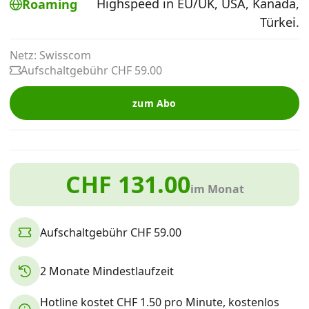
Highspeed in EU/UK, USA, Kanada,
Roaming
Alle Mobile-Vergleiche
Türkei.
Netz: Swisscom
Internet, TV, Telefon
Aufschaltgebühr CHF 59.00
zum Abo
Kombi-Angebote
Aktionen
CHF 131.00
im Monat
News
Aufschaltgebühr CHF 59.00
Forum
2 Monate Mindestlaufzeit
Über uns
Hotline kostet CHF 1.50 pro Minute, kostenlos