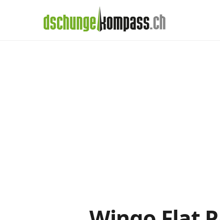
×
Menü
Wingo-Prepaid 
Handy‑Abo
Detail
Handy-Abo-Vergleich
Alle Handy-Abos vergleichen
Prepaid-Tarife vergleichen
Alle Prepaids auf einem Blick
Daten-Abos vergleichen
Wingo Flat P