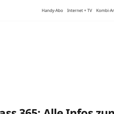
Handy-Abo
Internet + TV
Kombi-A
im
ass 365: Alle Infos zu