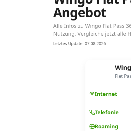
Abos für Tablets, Hotspots und Smart
Angebot
Watches
Tarifrechner Handy-Abo
Alle Infos zu Wingo Flat Pass
Der gute alte Tarifrechner im neuen Design
Nutzung. Vergleiche jetzt alle
Letztes Update: 07.08.2026
Infos
Alle Anbieter
Win
Mobilfunknetz Schweiz
Flat Pa
Roaming-Tarife abfragen
Internet
Handy-Abo-Aktionen
Telefonie
Handy-Abo kündigen oder wechseln
Roaming
Alle Mobile-Vergleiche