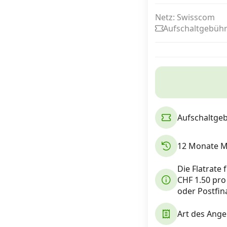
Netz: Swisscom
Aufschaltgebühr
Internet, TV, Telefon
Kombi-Angebote
Aktionen
Aufschaltgeb
News
12 Monate Mi
Forum
Die Flatrate
CHF 1.50 pro
oder Postfin
Über uns
Art des Ange