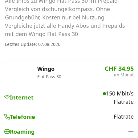
Alle Infos zu Wingo Flat Pass 30 im Prepaid-
Abos für Tablets, Hotspots und Smart
Watches
Vergleich von dschungelkompass. Ohne
Grundgebühr, Kosten nur bei Nutzung.
Tarifrechner Handy-Abo
Vergleiche jetzt alle Handy Abos und Prepaids
Der gute alte Tarifrechner im neuen Design
mit dem Wingo Flat Pass 30
Letztes Update: 07.08.2026
Infos
Alle Anbieter
CHF 34.95
Wingo
im Monat
Flat Pass 30
Mobilfunknetz Schweiz
150 Mbit/s
Roaming-Tarife abfragen
Internet
Flatrate
Handy-Abo-Aktionen
Flatrate
Telefonie
Handy-Abo kündigen oder
wechseln
—
Roaming