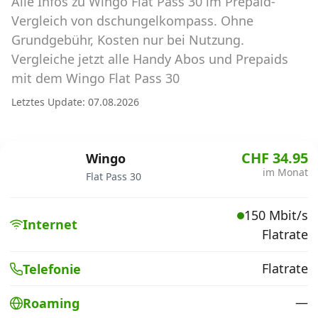
Alle Infos zu Wingo Flat Pass 30 im Prepaid-
Abos für Tablets, Hotspots und Smart
Watches
Vergleich von dschungelkompass. Ohne
Grundgebühr, Kosten nur bei Nutzung.
Tarifrechner Handy-Abo
Vergleiche jetzt alle Handy Abos und Prepaids
Der gute alte Tarifrechner im neuen Design
mit dem Wingo Flat Pass 30
Letztes Update: 07.08.2026
Infos
Alle Anbieter
CHF 34.95
Wingo
im Monat
Flat Pass 30
Mobilfunknetz Schweiz
150 Mbit/s
Roaming-Tarife abfragen
Internet
Flatrate
Handy-Abo-Aktionen
Flatrate
Telefonie
Handy-Abo kündigen oder
wechseln
—
Roaming