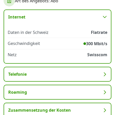
Art des Angebots: Abo
Datenschutz
·
AGB
·
Impressum
Internet
Daten in der Schweiz
Flatrate
Geschwindigkeit
300 Mbit/s
Netz
Swisscom
Telefonie
Roaming
Zusammensetzung der Kosten