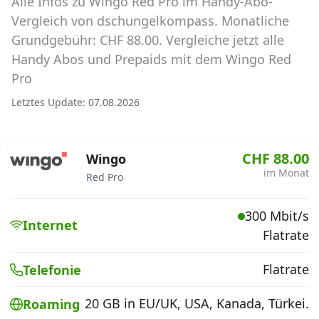
Alle Infos zu Wingo Red Pro im Handy-Abo-
Abos für Tablets, Hotspots und Smart
Watches
Vergleich von dschungelkompass. Monatliche
Grundgebühr: CHF 88.00. Vergleiche jetzt alle
Tarifrechner Handy-Abo
Handy Abos und Prepaids mit dem Wingo Red
Der gute alte Tarifrechner im neuen Design
Pro
Letztes Update: 07.08.2026
Infos
Alle Anbieter
CHF 88.00
Wingo
im Monat
Red Pro
Mobilfunknetz Schweiz
300 Mbit/s
Roaming-Tarife abfragen
Internet
Flatrate
Handy-Abo-Aktionen
Flatrate
Telefonie
Handy-Abo kündigen oder
wechseln
20 GB in EU/UK, USA, Kanada, Türkei.
Roaming